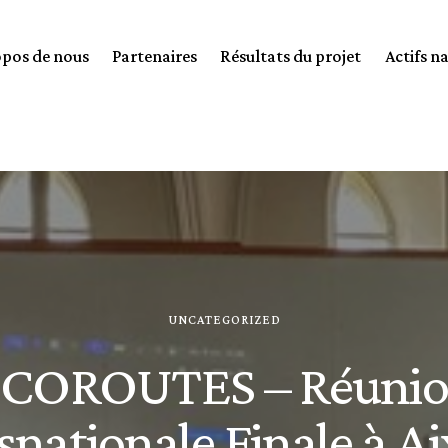
opos de nous
Partenaires
Résultats du projet
Actifs n
UNCATEGORIZED
COROUTES – Réuni
snationale Finale à Ai