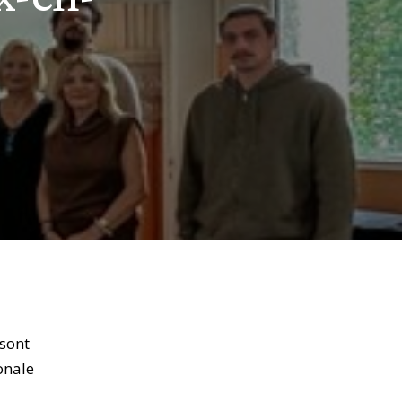
sont
onale