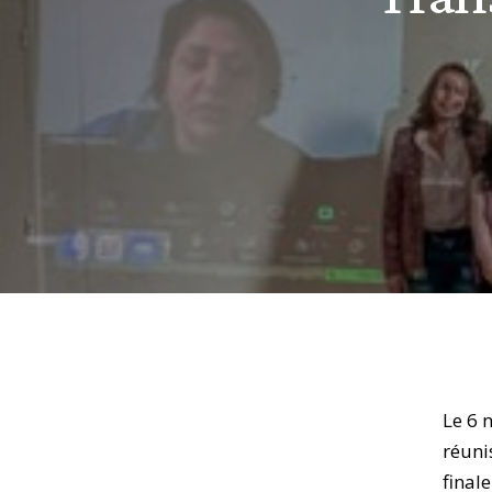
Le 6 
réuni
final