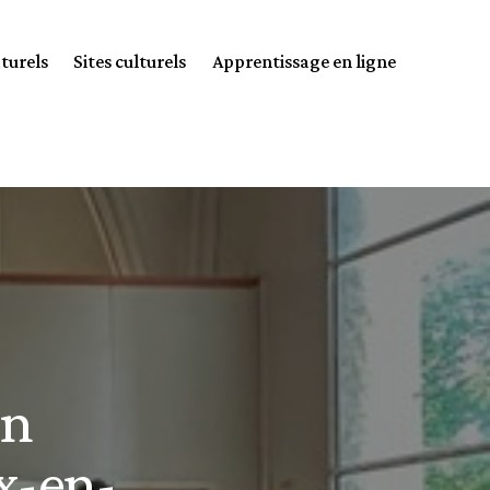
aturels
Sites culturels
Apprentissage en ligne
on
x-en-