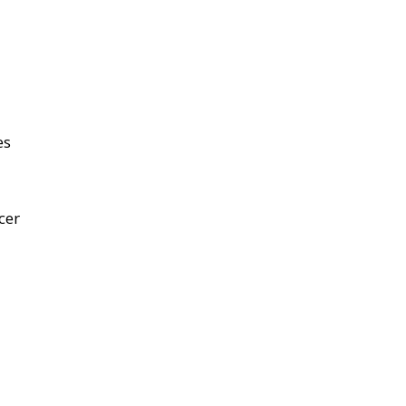
es
cer