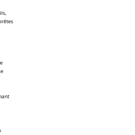
ls,
prêtes
de
se
nant
s