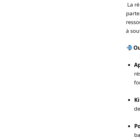
La ré
parte
resso
à sou
Ou
Ap
ré
fo
Ki
de
Po
ba