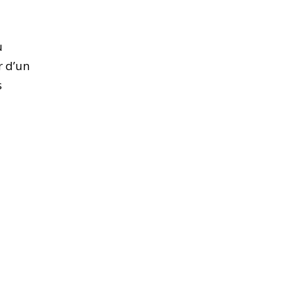
u
r d’un
s