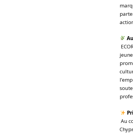
marqu
parte
action
Au
ECORO
jeune
promo
cultu
l’emp
soute
profe
Pr
Au co
Chypr