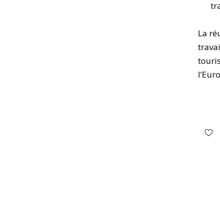
tr
La ré
trava
touri
l’Eur