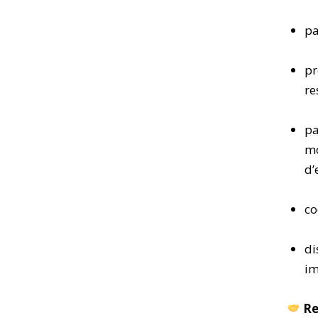
pa
pr
re
pa
mo
d’
co
di
im
Re