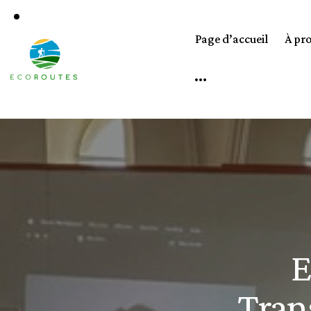
Page d’accueil
À pr
E
Tran