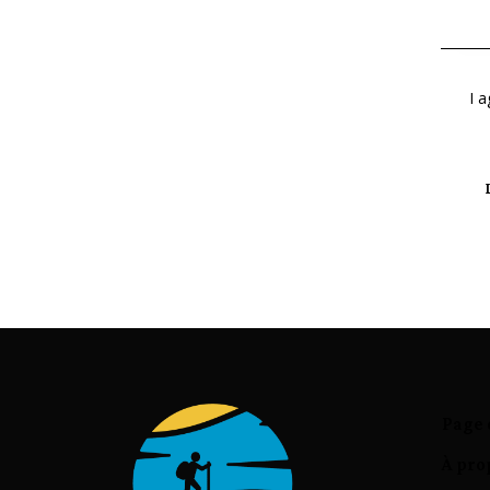
I a
Page 
À pro